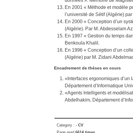
données ». Mémoire de Magister e
En 2001 « Méthode et modèle pou
l’université de Sétif (Algérie) p
En 2000 « Conception d’un systè
(Algérie). Par M. Abdesselam Az
En 1997 « Gestion du temps dans
Benkoula Khalil.
En 1996 « Conception d’un colle
(Algérie) par M. Zidani Abdelmad
Encadrement de thèses en cours
«Interfaces ergonomiques d’un la
Département d’Informatique Unive
«Agents Intelligents et modélisa
Abdelhakim, Département d’Infor
Category :
-
CV
Page read
6614 times