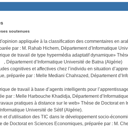
es
èses soutenues
'opinion appliquée à la classification des commentaires en ara
éparée par : M. Rahab Hichem, Département d’Informatique Unive
que de travail de type hypermédia adaptatif dynamique» Thèse
, Département d’Informatique Université de Batna (Algérie)
des cognitives et affectives chez l’individu en situation d’appr
ue, préparée par : Melle Mediani Chahrazed, Département d’Info
ue de travail à base d’agents intelligents pour l’apprentissag
ée par : Melle Harbouche Khadidja, Département d’Informatique U
ravaux pratiques à distance sur le web» Thèse de Doctorat en I
formatique Université de Sétif (Algérie).
ion et d'utilisation des TIC dans le développement socio-économ
èse de Doctorat en Sciences Economiques, préparée par : M. 