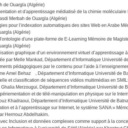
h de Ouargla (Algérie)
entation et d'apprentissage médiatisé de la chimie moléculair
asdi Merbah de Ouargla (Algérie)
ogies pour l'indexation automatiques des sites Web en Arabe M
argla (Algérie)
'ontologie d'une plate-forme de E-Learning Mémoire de Magist
argla (Algérie)
isation graphique d’un environnement virtuel d’apprentissage à
rée par Melle Mankad, Département d’Informatique Université de
ments pédagogiques par le contenu pour l'aide à l’enseignemen
me Amel Behaz , Département d’Informatique Université de Bat
lle et classification de séquences vidéos multimédias en SMI
e Ghalia Merzougui, Département d’Informatique Université de Ba
périementation et de télé-manipulation en physique sur le Inter
rouz Khadraoui, Département d’Informatique Université de Batna 
ation et à l’apprentissage sur Internet, le système SANA » Mém
 Par Herrrouz Abdelhakim.
 avec Inclusion et données complexes comme support à la conc