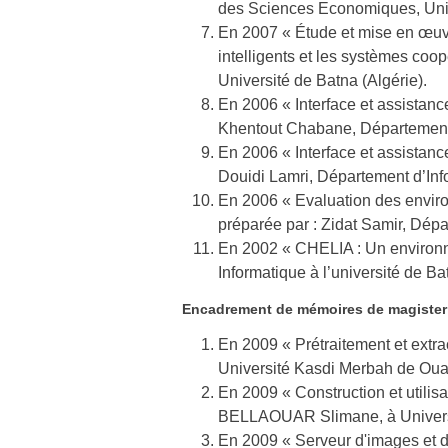
des Sciences Economiques, Univ
En 2007 « Étude et mise en œuvr
intelligents et les systèmes coo
Université de Batna (Algérie).
En 2006 « Interface et assistanc
Khentout Chabane, Département d
En 2006 « Interface et assistanc
Douidi Lamri, Département d’Info
En 2006 « Evaluation des envir
préparée par : Zidat Samir, Dépa
En 2002 « CHELIA : Un environne
Informatique à l’université de B
Encadrement de mémoires de magister
En 2009 « Prétraitement et ext
Université Kasdi Merbah de Ouar
En 2009 « Construction et utilis
BELLAOUAR Slimane, à Universi
En 2009 « Serveur d'images et 